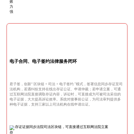
电子合同、电子签约法律服务闭环
君子签，创新“ 区块链 + 司法 + 电子签约 ”模式，签署信息同步存证至司
法机构，若遇纠纷支持在线出存证公证、申请仲裁；若申请立案，可通
过互联网法院直接调取存证内容，诉讼时，可直接成为可被司法采信的
电子证据，大大提高诉讼效率。系统对接事前公证，为司法审判提供多
种电子证据，支持三家以上司法机构在线申请出证。
存证证据同步法院司法区块链，可直接通过互联网法院立案