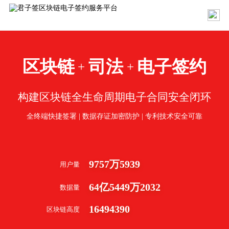
区块链
司法
电子签约
+
+
构建区块链全生命周期电子合同安全闭环
全终端快捷签署 | 数据存证加密防护 | 专利技术安全可靠
9757
万
5939
用户量
64
亿
5449
万
2032
数据量
16494390
区块链高度