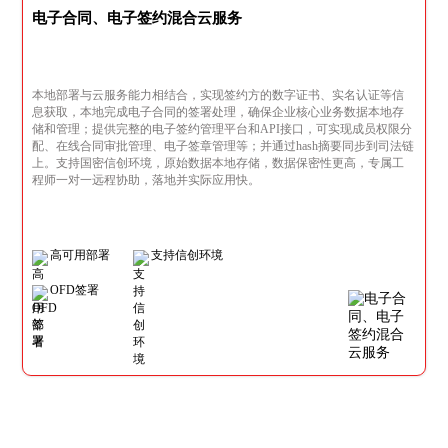
电子合同、电子签约混合云服务
本地部署与云服务能力相结合，实现签约方的数字证书、实名认证等信
息获取，本地完成电子合同的签署处理，确保企业核心业务数据本地存
储和管理；提供完整的电子签约管理平台和API接口，可实现成员权限分
配、在线合同审批管理、电子签章管理等；并通过hash摘要同步到司法链
上。支持国密信创环境，原始数据本地存储，数据保密性更高，专属工
程师一对一远程协助，落地并实际应用快。
高可用部署
支持信创环境
OFD签署