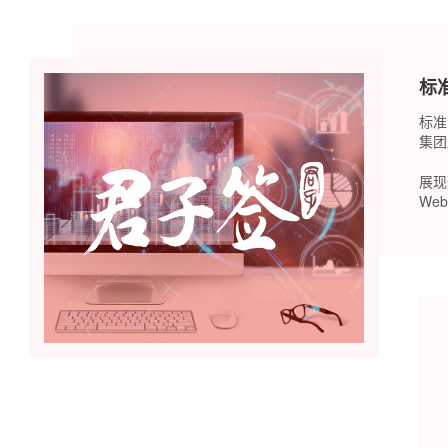
标
标准
集团
展现
We