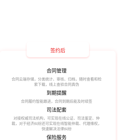
签约后
合同管理
合同云端存储，分类统计、审核、归档，随时查看和检
索下载，线上查验合同真伪
到期提醒
合同履约智能跟进，合同到期后能及时续签
司法配套
对接权威司法机构，可实现在线公证、司法鉴定、仲
裁，对于经济纠纷还可实现在线智能仲裁、代理维权，
快速解决法律纠纷
保险服务