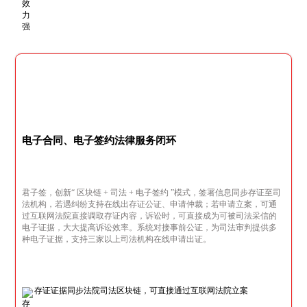
电子合同、电子签约法律服务闭环
君子签，创新“ 区块链 + 司法 + 电子签约 ”模式，签署信息同步存证至司
法机构，若遇纠纷支持在线出存证公证、申请仲裁；若申请立案，可通
过互联网法院直接调取存证内容，诉讼时，可直接成为可被司法采信的
电子证据，大大提高诉讼效率。系统对接事前公证，为司法审判提供多
种电子证据，支持三家以上司法机构在线申请出证。
存证证据同步法院司法区块链，可直接通过互联网法院立案