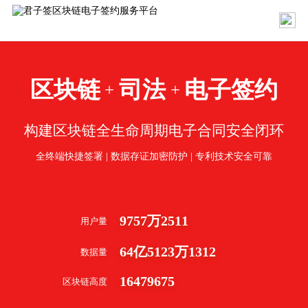
区块链
司法
电子签约
+
+
构建区块链全生命周期电子合同安全闭环
全终端快捷签署 | 数据存证加密防护 | 专利技术安全可靠
9757
万
2511
用户量
64
亿
5123
万
1312
数据量
16479675
区块链高度