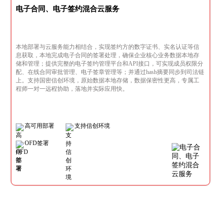
电子合同、电子签约混合云服务
本地部署与云服务能力相结合，实现签约方的数字证书、实名认证等信
息获取，本地完成电子合同的签署处理，确保企业核心业务数据本地存
储和管理；提供完整的电子签约管理平台和API接口，可实现成员权限分
配、在线合同审批管理、电子签章管理等；并通过hash摘要同步到司法链
上。支持国密信创环境，原始数据本地存储，数据保密性更高，专属工
程师一对一远程协助，落地并实际应用快。
高可用部署
支持信创环境
OFD签署